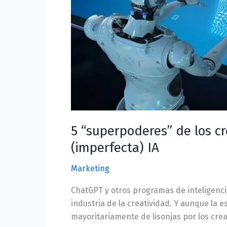
ponen
verde
de
la
envidia
a
la
(imperfecta)
IA
5 “superpoderes” de los c
(imperfecta) IA
Marketing
ChatGPT y otros programas de inteligencia
industria de la creatividad. Y aunque la 
mayoritariamente de lisonjas por los cre