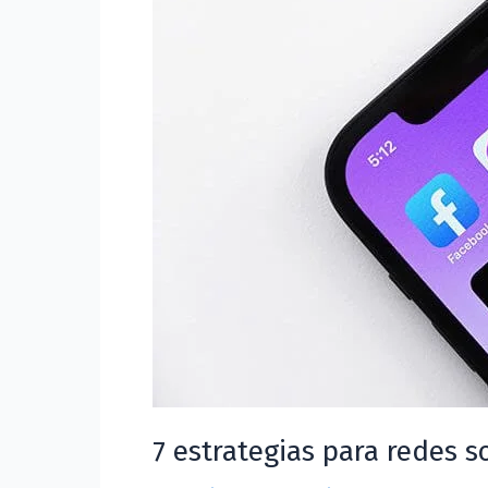
sociales
que
te
ayudarán
en
tu
marketing
7 estrategias para redes 