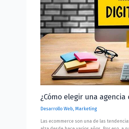
para
tu
ecommerce?
¿Cómo elegir una agencia 
Desarrollo Web
,
Marketing
Las ecommerce son una de las tendencias 
alza desde hace varios años. Por eso, a 