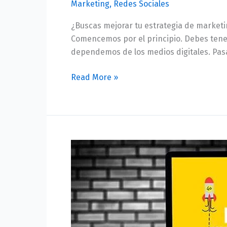
Marketing
,
Redes Sociales
¿Buscas mejorar tu estrategia de marketi
Comencemos por el principio. Debes tener
dependemos de los medios digitales. Pas
Read More »
¿Cómo
elegir
una
agencia
de
marketing
digital